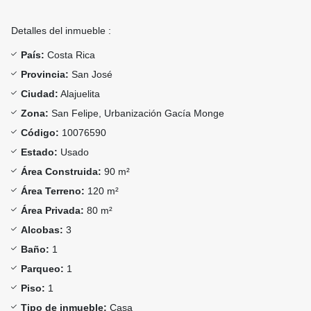
Detalles del inmueble :
País:
Costa Rica
Provincia:
San José
Ciudad:
Alajuelita
Zona:
San Felipe, Urbanización Gacía Monge
Código:
10076590
Estado:
Usado
Área Construida:
90 m²
Área Terreno:
120 m²
Área Privada:
80 m²
Alcobas:
3
Baño:
1
Parqueo:
1
Piso:
1
Tipo de inmueble:
Casa