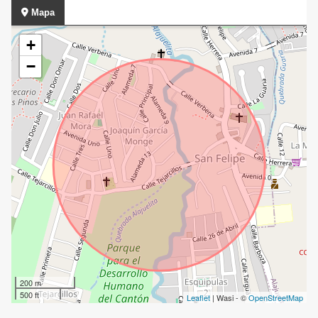
Mapa
+
−
200 m
500 ft
Leaflet
| Wasi - ©
OpenStreetMap